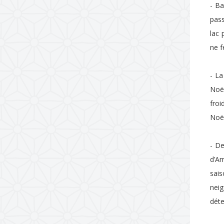
- Ba
pass
lac 
ne f
- La
Noël
froi
Noël
- De
d’Am
sais
neig
déte