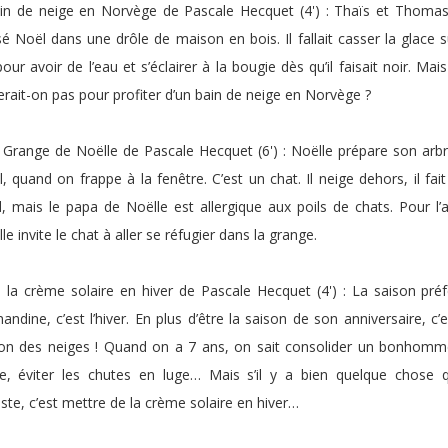
in de neige en Norvège de Pascale Hecquet (4') : Thaïs et Thoma
é Noël dans une drôle de maison en bois. Il fallait casser la glace s
pour avoir de l’eau et s’éclairer à la bougie dès qu’il faisait noir. Mai
erait-on pas pour profiter d’un bain de neige en Norvège ?
 Grange de Noëlle de Pascale Hecquet (6') : Noëlle prépare son arb
, quand on frappe à la fenêtre. C’est un chat. Il neige dehors, il fait
d, mais le papa de Noëlle est allergique aux poils de chats. Pour l’a
le invite le chat à aller se réfugier dans la grange.
 la crème solaire en hiver de Pascale Hecquet (4') : La saison pré
andine, c’est l’hiver. En plus d’être la saison de son anniversaire, c’e
on des neiges ! Quand on a 7 ans, on sait consolider un bonhom
e, éviter les chutes en luge… Mais s’il y a bien quelque chose 
ste, c’est mettre de la crème solaire en hiver…