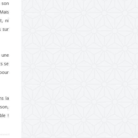
t son
Mais
, ni
s sur
e une
ts se
pour
ns la
son,
ble !