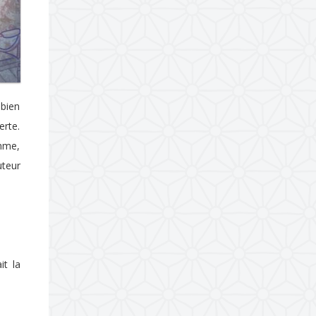
 bien
erte.
amme,
uteur
it la