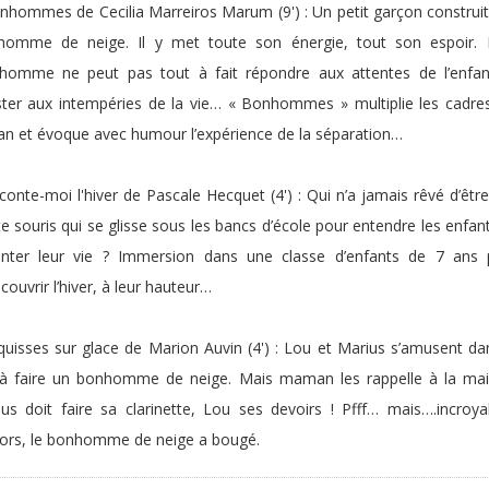
nhommes de Cecilia Marreiros Marum (9') : Un petit garçon construi
homme de neige. Il y met toute son énergie, tout son espoir. 
homme ne peut pas tout à fait répondre aux attentes de l’enfant
ster aux intempéries de la vie… « Bonhommes » multiplie les cadre
ran et évoque avec humour l’expérience de la séparation…
conte-moi l'hiver de Pascale Hecquet (4') : Qui n’a jamais rêvé d’êtr
te souris qui se glisse sous les bancs d’école pour entendre les enfan
onter leur vie ? Immersion dans une classe d’enfants de 7 ans 
couvrir l’hiver, à leur hauteur…
quisses sur glace de Marion Auvin (4') : Lou et Marius s’amusent da
 à faire un bonhomme de neige. Mais maman les rappelle à la mai
us doit faire sa clarinette, Lou ses devoirs ! Pfff… mais….incroya
ors, le bonhomme de neige a bougé.