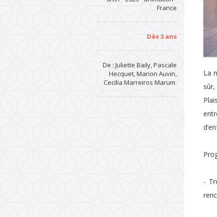
France
Dès 3 ans
De : Juliette Baily, Pascale
La n
Hecquet, Marion Auvin,
Cecilia Marreiros Marum.
sûr,
Plai
entr
d’en
Pro
- Tr
renc