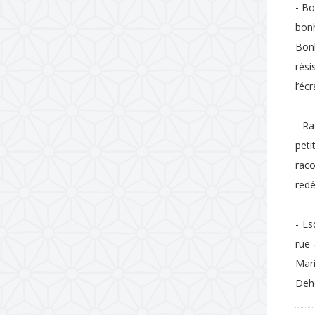
- Bo
bon
Bon
rési
l’éc
- Ra
peti
rac
redé
- Es
rue
Mari
Deh