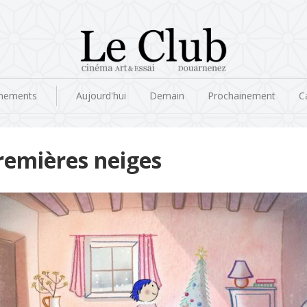
nements
Aujourd'hui
Demain
Prochainement
C
remières neiges