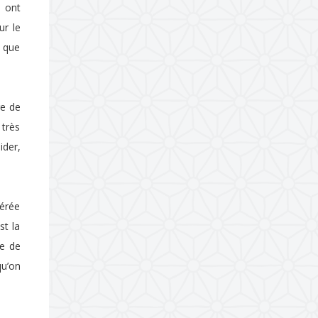
s ont
ur le
s que
re de
 très
ider,
férée
st la
me de
qu’on