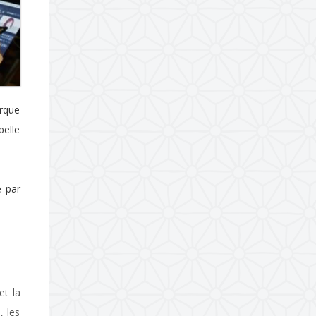
arque
belle
é par
et la
, les