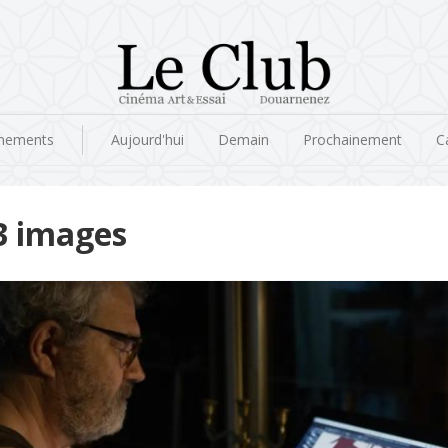
nements
Aujourd'hui
Demain
Prochainement
C
3 images