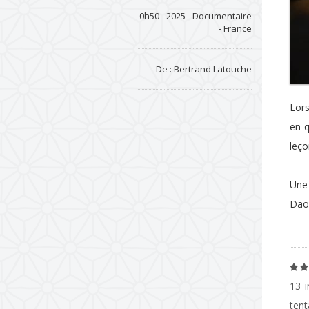
0h50 - 2025 - Documentaire
- France
De : Bertrand Latouche
Lors
en q
leço
Une 
Daou
13 i
tent